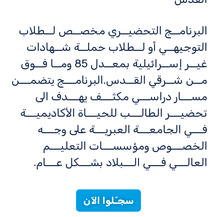
البرنامــج التحضيــري مخصــص لــطلاب
التوجيهــي أو لــطلاب حملــة شــهادات
غيــر إســرائيلية بمعــدل 85 ومــا فــوق
مــن شــرقي القــدس.البرنامـــج يتضمـــن
مســـار دراســـي مكثـــف يهـــدف الى
تحضيـــر الطالـــب للحيـــاة الأكاديميـــة
فـــي الجامعـــة العبريـــة على وجـــه
الخصـــوص ومؤسســـات التعليـــم
العالـــي فـــي الـــبلاد بشـــكل عـــام.
سجـّلوا الآن