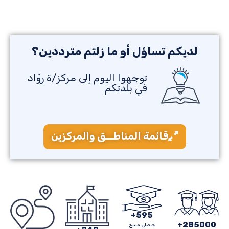
لديكم تساؤل أو ما زلتم مترددين؟
توجهوا اليوم إلى مركز/ة روّاد
في بلدتكم
قائمة المناطــق والمركزين
+
595
+
285000
حاصلي مـنـح