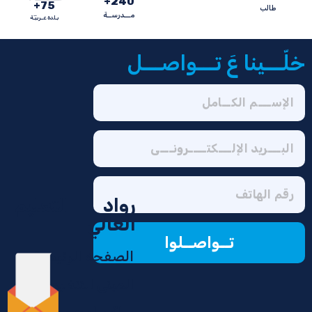
+
240
+
75
طالب
مـــدرســة
بـلدة عــربيّـّة
خلّـــينا عَ تـــواصـــل
رواد التعليم
العالي
تــواصــلوا
الصفحه الرئيسية
المبنى التنظيمي
سلة برامج مجلس